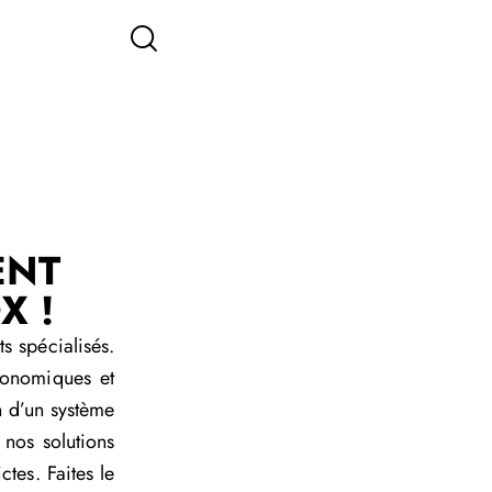
ENT
X !
s spécialisés.
onomiques et
n d’un système
 nos solutions
tes. Faites le