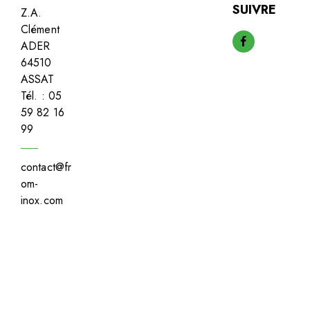
SUIVRE
Z.A.
Clément
ADER
64510
ASSAT
Tél. : 05
59 82 16
99
contact@fr
om-
inox.com