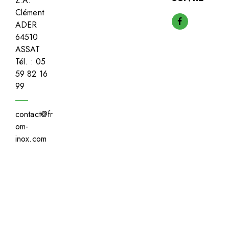
Z.A.
Clément
ADER
64510
ASSAT
Tél. : 05
59 82 16
99
contact@fr
om-
inox.com